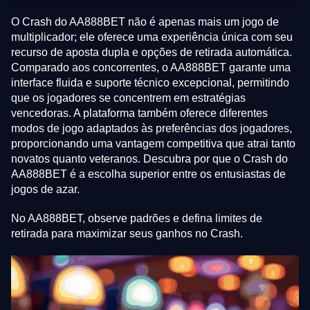
O Crash do AA888BET não é apenas mais um jogo de
multiplicador; ele oferece uma experiência única com seu
recurso de aposta dupla e opções de retirada automática.
Comparado aos concorrentes, o AA888BET garante uma
interface fluida e suporte técnico excepcional, permitindo
que os jogadores se concentrem em estratégias
vencedoras. A plataforma também oferece diferentes
modos de jogo adaptados às preferências dos jogadores,
proporcionando uma vantagem competitiva que atrai tanto
novatos quanto veteranos. Descubra por que o Crash do
AA888BET é a escolha superior entre os entusiastas de
jogos de azar.
No AA888BET, observe padrões e defina limites de
retirada para maximizar seus ganhos no Crash.