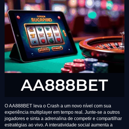
O AA888BET leva o Crash a um novo nível com sua
experiência multiplayer em tempo real. Junte-se a outros
jogadores e sinta a adrenalina de competir e compartilhar
estratégias ao vivo. A interatividade social aumenta a