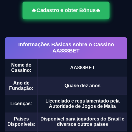
🔥Cadastro e obter Bônus🔥
Informações Básicas sobre o Cassino
AA888BET
Nome do
AA888BET
Cassino:
Ano de
Quase dez anos
Fundação:
Licenciado e regulamentado pela
Licenças:
Autoridade de Jogos de Malta
Países
Disponível para jogadores do Brasil e
Disponíveis:
diversos outros países